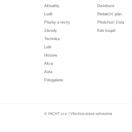
Aktuality
Distribuce
Lodě
Redakční plán
Plavby a revíry
Předchozí čísla
Závody
Kde koupit
Technika
Lidé
Historie
Akce
Auta
Fotogalerie
© YACHT s.r.o. | Všechna práva vyhrazena