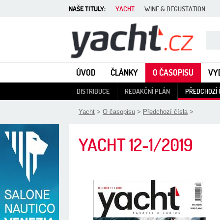
NAŠE TITULY:
YACHT
WINE & DEGUSTATION
Yacht - Časopis o lodích
ÚVOD
ČLÁNKY
O ČASOPISU
VY
DISTRIBUCE
REDAKČNÍ PLÁN
PŘEDCHOZÍ 
Yacht
>
O časopisu
>
Předchozí čísla
>
YACHT
12-1/2019