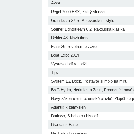
Akce
Regal 2000 ESX, Zalitý sluncem
Grandezza 27 S, V severském stylu
Steiner Lightstream 6.2, Rakouská klasika
Dehler 46, Nová ikona
Flaar 26, S větrem o závod
Boat Expo 2014
Výstava lodí v Lodži
Tipy
Systém EZ Dock, Postavte si molo na míru
B&G Hydra, Herkules a Zeus, Pomocníci nové 
Nový zákon o vnitrozemské plavbě, Zlepší se p
Atlantik k zamyšlení
Darlowo, S bohatou historií
Brandaris Race
Na Tjalku Boppelans