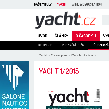
NAŠE TITULY:
YACHT
WINE & DEGUSTATION
Yacht - Časopis o lodích
ÚVOD
ČLÁNKY
O ČASOPISU
VY
DISTRIBUCE
REDAKČNÍ PLÁN
PŘEDCHOZÍ 
Yacht
>
O časopisu
>
Předchozí čísla
>
YACHT
1/2015