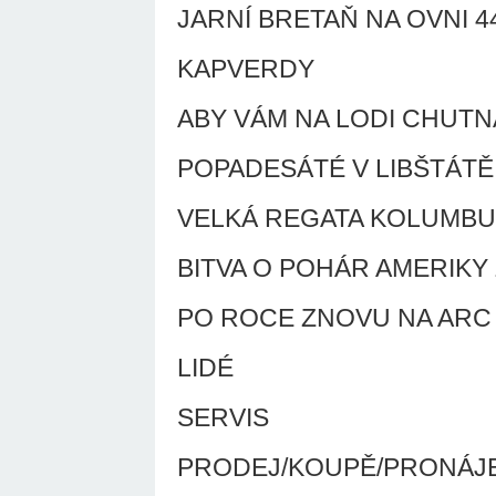
JARNÍ BRETAŇ NA OVNI 4
KAPVERDY
ABY VÁM NA LODI CHUTNAL
POPADESÁTÉ V LIBŠTÁTĚ
VELKÁ REGATA KOLUMBUS '92
BITVA O POHÁR AMERIKY
PO ROCE ZNOVU NA ARC
LIDÉ
SERVIS
PRODEJ/KOUPĚ/PRONÁJ