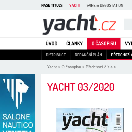
NAŠE TITULY:
YACHT
WINE & DEGUSTATION
Yacht - Časopis o lodích
ÚVOD
ČLÁNKY
O ČASOPISU
VY
DISTRIBUCE
REDAKČNÍ PLÁN
PŘEDCHOZÍ 
Yacht
>
O časopisu
>
Předchozí čísla
>
YACHT
03/2020