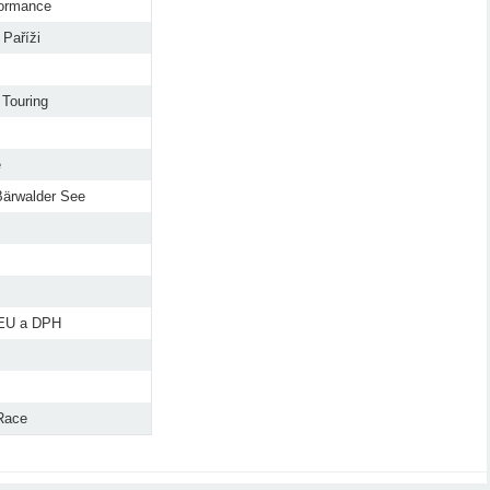
formance
Paříži
Touring
e
Bärwalder See
, EU a DPH
 Race