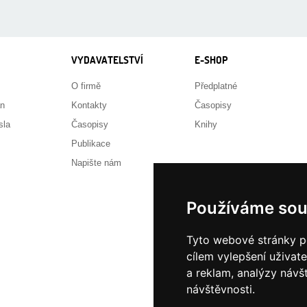
VYDAVATELSTVÍ
E-SHOP
O firmě
Předplatné
án
Kontakty
Časopisy
sla
Časopisy
Knihy
Publikace
Napište nám
Používáme sou
Tyto webové stránky po
cílem vylepšení uživat
a reklam, analýzy návš
návštěvnosti.