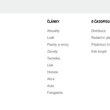
ČLÁNKY
O ČASOPISU
Aktuality
Distribuce
Lodě
Redakční pl
Plavby a revíry
Předchozí čí
Závody
Kde koupit
Technika
Lidé
Historie
Akce
Auta
Fotogalerie