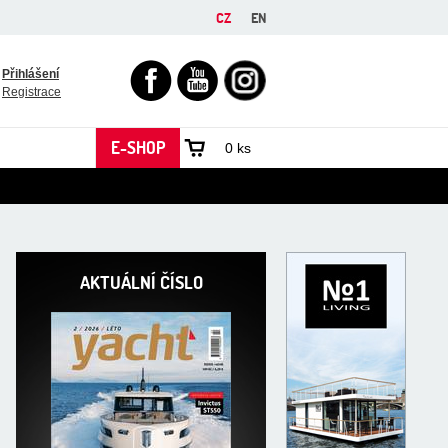
CZ
EN
FACEBOOK
YOUTUBE
INSTAGRAM
Přihlášení
Registrace
E-SHOP
0 ks
AKTUÁLNÍ ČÍSLO