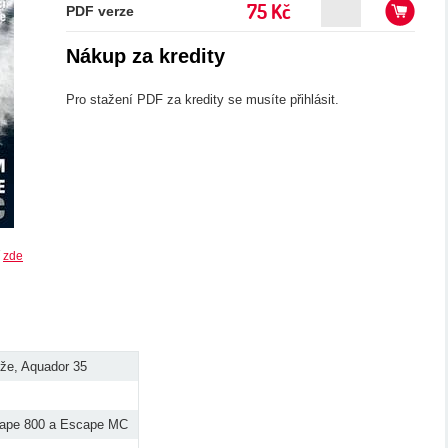
75 Kč
PDF verze
Nákup za kredity
Pro stažení PDF za kredity se musíte přihlásit.
í
zde
že, Aquador 35
cape 800 a Escape MC