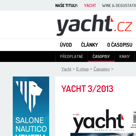
NAŠE TITULY:
YACHT
WINE & DEGUSTATI
Yacht - Časopis o lodích
ÚVOD
ČLÁNKY
O ČASOPISU
PŘEDPLATNÉ
ČASOPISY
KNIHY
Yacht
>
E-shop
>
Časopisy
>
YACHT
3/2013