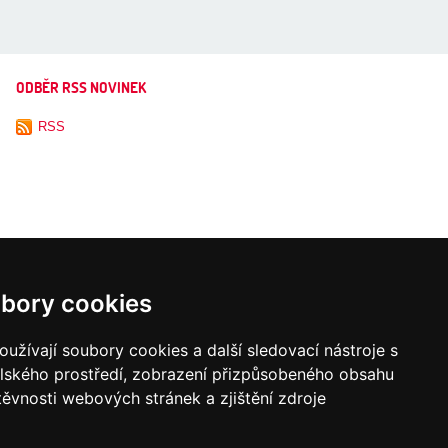
ODBĚR RSS NOVINEK
RSS
bory cookies
užívají soubory cookies a další sledovací nástroje s
elského prostředí, zobrazení přizpůsobeného obsahu
těvnosti webových stránek a zjištění zdroje