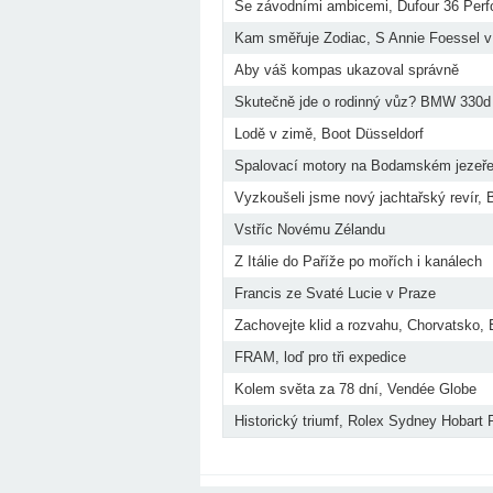
Se závodními ambicemi, Dufour 36 Per
Kam směřuje Zodiac, S Annie Foessel v 
Aby váš kompas ukazoval správně
Skutečně jde o rodinný vůz? BMW 330d 
Lodě v zimě, Boot Düsseldorf
Spalovací motory na Bodamském jezeř
Vyzkoušeli jsme nový jachtařský revír, 
Vstříc Novému Zélandu
Z Itálie do Paříže po mořích i kanálech
Francis ze Svaté Lucie v Praze
Zachovejte klid a rozvahu, Chorvatsko
FRAM, loď pro tři expedice
Kolem světa za 78 dní, Vendée Globe
Historický triumf, Rolex Sydney Hobart