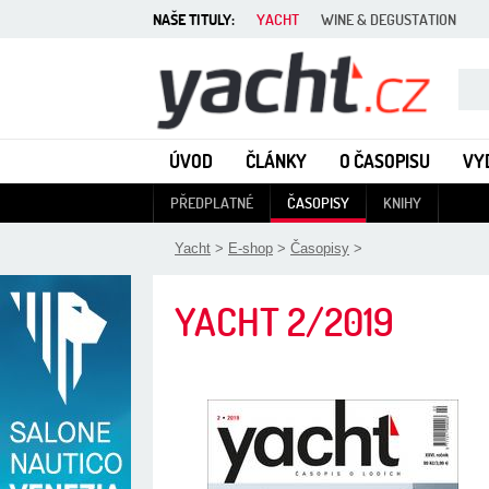
NAŠE TITULY:
YACHT
WINE & DEGUSTATION
Yacht - Časopis o lodích
ÚVOD
ČLÁNKY
O ČASOPISU
VY
PŘEDPLATNÉ
ČASOPISY
KNIHY
Yacht
>
E-shop
>
Časopisy
>
YACHT
2/2019