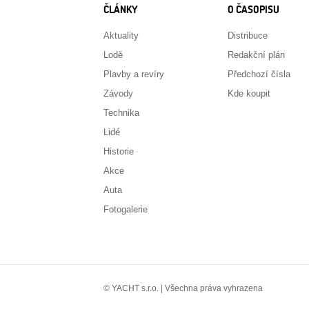
ČLÁNKY
O ČASOPISU
Aktuality
Distribuce
Lodě
Redakční plán
Plavby a revíry
Předchozí čísla
Závody
Kde koupit
Technika
Lidé
Historie
Akce
Auta
Fotogalerie
© YACHT s.r.o. | Všechna práva vyhrazena