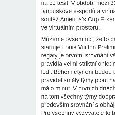
na co těšit. V období mezi 3
fanouškové e-sportů a virtu
soutěž America’s Cup E-ser
ve virtuálním prostoru.
Můžeme ovšem říct, že to p
startuje Louis Vuitton Preli
regaty je prvotní srovnání 
pravidla velmi striktní ohle
lodí. Během čtyř dní budou
pravidel směly týmy plout n
málo minut. V prvních dnech
na tom všechny týmy doopra
především srovnání s obhá
Pro všechny vyzyvatele to 