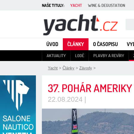
NAŠE TITULY:
YACHT
WINE & DEGUSTATION
Yacht - Časopis o lodích
ÚVOD
ČLÁNKY
O ČASOPISU
VY
AKTUALITY
LODĚ
PLAVBY A REVÍRY
Yacht
>
Články
>
Závody
>
37. POHÁR AMERIKY
22.08.2024 |