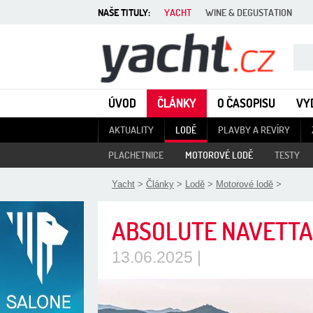
NAŠE TITULY:
YACHT
WINE & DEGUSTATION
Yacht - Časopis o lodích
ÚVOD
ČLÁNKY
O ČASOPISU
VY
AKTUALITY
LODĚ
PLAVBY A REVÍRY
PLACHETNICE
MOTOROVÉ LODĚ
TESTY
Yacht
>
Články
>
Lodě
>
Motorové lodě
>
ABSOLUTE NAVETTA
13.06.2025 |