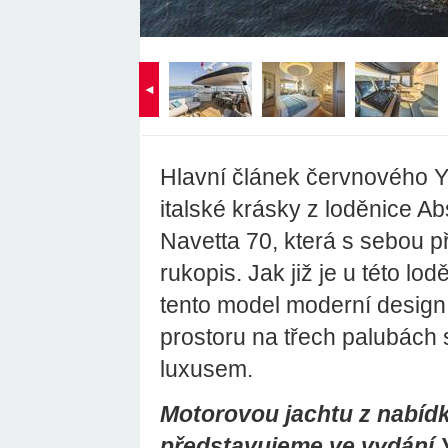
◄
Hlavní článek červnového Y
italské krásky z loděnice Ab
Navetta 70, která s sebou p
rukopis. Jak již je u této l
tento model moderní design,
prostoru na třech palubách
luxusem.
Motorovou jachtu z nabíd
představujeme ve vydání 