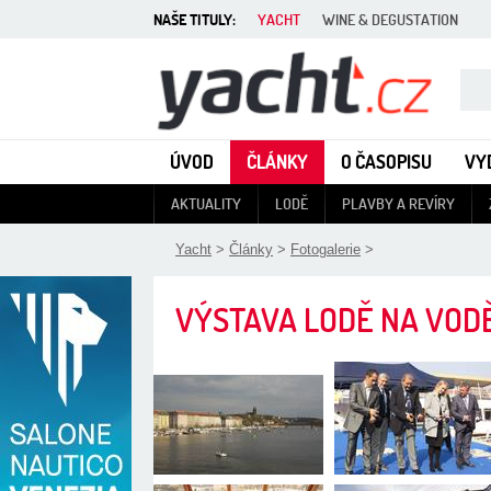
NAŠE TITULY:
YACHT
WINE & DEGUSTATION
Yacht - Časopis o lodích
ÚVOD
ČLÁNKY
O ČASOPISU
VY
AKTUALITY
LODĚ
PLAVBY A REVÍRY
Yacht
>
Články
>
Fotogalerie
>
VÝSTAVA LODĚ NA VODĚ