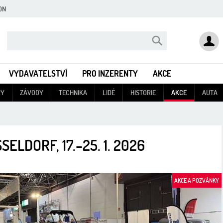
ON
VYDAVATELSTVÍ
PRO INZERENTY
AKCE
RY
ZÁVODY
TECHNIKA
LIDÉ
HISTORIE
AKCE
AUTA
ELDORF, 17.–25. 1. 2026
AKCE A POZVÁNKY