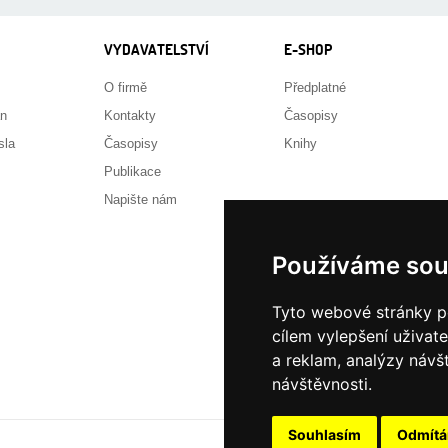
VYDAVATELSTVÍ
E-SHOP
O firmě
Předplatné
án
Kontakty
Časopisy
sla
Časopisy
Knihy
Publikace
Napište nám
Používáme sou
Tyto webové stránky po
cílem vylepšení uživat
a reklam, analýzy návš
návštěvnosti.
Souhlasím
Odmít