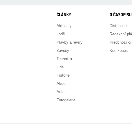
ČLÁNKY
O ČASOPISU
Aktuality
Distribuce
Lodě
Redakční pl
Plavby a revíry
Předchozí čí
Závody
Kde koupit
Technika
Lidé
Historie
Akce
Auta
Fotogalerie