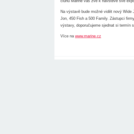
člunů Marine vás zve k návštěvě své expoz
Na výstavě bude možné vidět nový Wide Jo
Jon, 450 Fish a 500 Family. Zástupci firm
výstavy, doporučujeme sjednat si termín
Více na
www.marine.cz