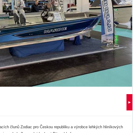
►
acích člunů Zodiac pro Českou republiku a výrobce lehkých hliníkových