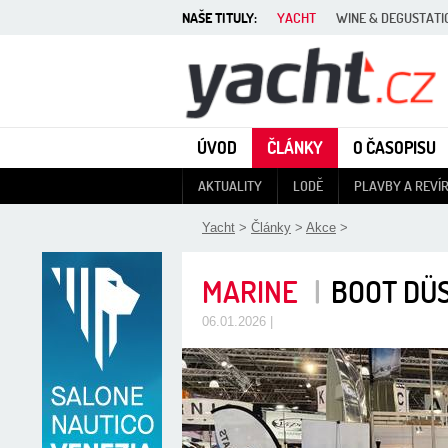
NAŠE TITULY:
YACHT
WINE & DEGUSTATI
Yacht - Časopis o lodích
ÚVOD
ČLÁNKY
O ČASOPISU
AKTUALITY
LODĚ
PLAVBY A REVÍ
Yacht
>
Články
>
Akce
>
MARINE
|
BOOT DÜSS
06.01.2026 |