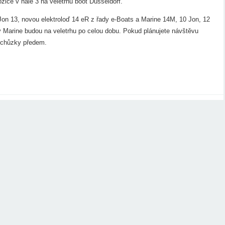
ice v hale 3 na veletrhu boot Düsseldorf.
n 13, novou elektroloď 14 eR z řady e-Boats a Marine 14M, 10 Jon, 12
y Marine budou na veletrhu po celou dobu. Pokud plánujete návštěvu
 schůzky předem.