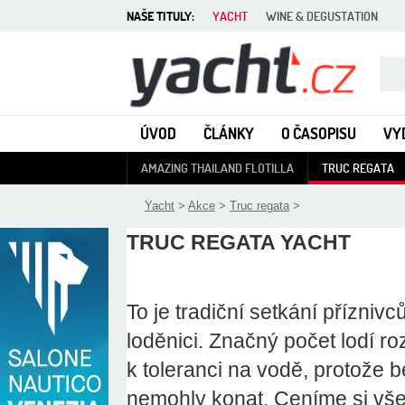
NAŠE TITULY:
YACHT
WINE & DEGUSTATION
Yacht - Časopis o lodích
ÚVOD
ČLÁNKY
O ČASOPISU
VY
AMAZING THAILAND FLOTILLA
TRUC REGATA
Yacht
>
Akce
>
Truc regata
>
TRUC REGATA YACHT
To je tradiční setkání přízniv
loděnici. Značný počet lodí ro
k toleranci na vodě, protože 
nemohly konat. Ceníme si všec